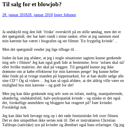
Til salg for et blowjob?
28. januar 2018
28. januar 2018
Inger Johnsen
Ja undskyld mig den lidt ’friske’ overskrift på en stille søndag, men det er
det spørgsmål, der har kørt rundt i mine tanker, efter at jeg sammen med
min kæreste har været i biografen og set filmen ’En frygtelig kvinde’…
Men det spørgsmål vender jeg lige tilbage til…
Inden da kan jeg afsløre, at jeg i nogle situationer sagtens kunne genkende
mig selv i filmen! Jeg kan også godt lide at bestemme, hvor ’sofaen skal stå’
eller hvilke malerier, der skal på væggen. Til gengæld kunne jeg ikke
drømme om at købe effekterne for min kærestes penge! Jeg kunne heller
ikke finde på at tvinge manden på loppemarked, for at han skulle sælge alle
sine CD’! Og så videre… Jeg kan så også afsløre, at det aldrig ville være en
mulighed hos min kæreste – og godt for det!
Men jeg kan ikke genkende mig selv som en infam, nedrig, manipulerende,
uhæderlig, ondskabsfuld, halv-psykopatisk kvinde – og måske er det også
det, forskellige anmeldere og bloggere har reageret på? Især kvinder.
Forståeligt nok.
Jeg kan ikke helt bevæge mig op i det røde feministiske felt over filmen.
Det er den simpelthen ikke seriøs nok til. Det er instruktøren Christian
Tafdrups (satiriske) syn på kvinder og åbenbart også hans erfaringer. Og jeg