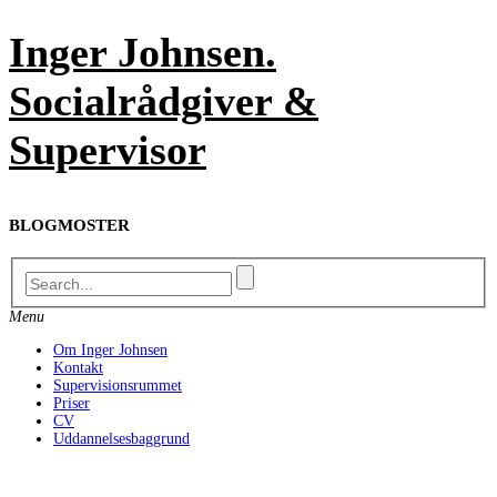
Skip
Inger Johnsen.
to
content
Socialrådgiver &
Supervisor
BLOGMOSTER
Menu
Om Inger Johnsen
Kontakt
Supervisionsrummet
Priser
CV
Uddannelsesbaggrund