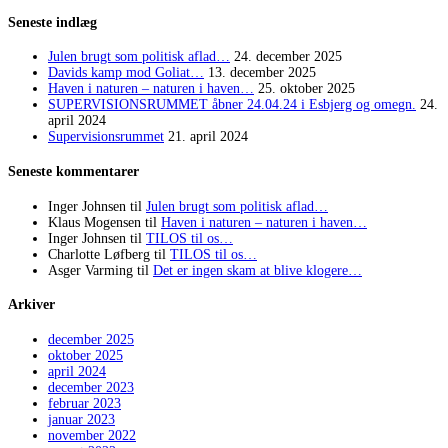
Seneste indlæg
Julen brugt som politisk aflad…
24. december 2025
Davids kamp mod Goliat…
13. december 2025
Haven i naturen – naturen i haven…
25. oktober 2025
SUPERVISIONSRUMMET åbner 24.04.24 i Esbjerg og omegn.
24.
april 2024
Supervisionsrummet
21. april 2024
Seneste kommentarer
Inger Johnsen
til
Julen brugt som politisk aflad…
Klaus Mogensen
til
Haven i naturen – naturen i haven…
Inger Johnsen
til
TILOS til os…
Charlotte Løfberg
til
TILOS til os…
Asger Varming
til
Det er ingen skam at blive klogere…
Arkiver
december 2025
oktober 2025
april 2024
december 2023
februar 2023
januar 2023
november 2022