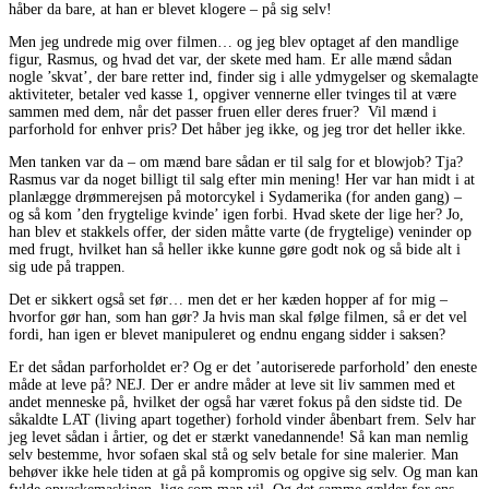
håber da bare, at han er blevet klogere – på sig selv!
Men jeg undrede mig over filmen… og jeg blev optaget af den mandlige
figur, Rasmus, og hvad det var, der skete med ham. Er alle mænd sådan
nogle ’skvat’, der bare retter ind, finder sig i alle ydmygelser og skemalagte
aktiviteter, betaler ved kasse 1, opgiver vennerne eller tvinges til at være
sammen med dem, når det passer fruen eller deres fruer? Vil mænd i
parforhold for enhver pris? Det håber jeg ikke, og jeg tror det heller ikke.
Men tanken var da – om mænd bare sådan er til salg for et blowjob? Tja?
Rasmus var da noget billigt til salg efter min mening! Her var han midt i at
planlægge drømmerejsen på motorcykel i Sydamerika (for anden gang) –
og så kom ’den frygtelige kvinde’ igen forbi. Hvad skete der lige her? Jo,
han blev et stakkels offer, der siden måtte varte (de frygtelige) veninder op
med frugt, hvilket han så heller ikke kunne gøre godt nok og så bide alt i
sig ude på trappen.
Det er sikkert også set før… men det er her kæden hopper af for mig –
hvorfor gør han, som han gør? Ja hvis man skal følge filmen, så er det vel
fordi, han igen er blevet manipuleret og endnu engang sidder i saksen?
Er det sådan parforholdet er? Og er det ’autoriserede parforhold’ den eneste
måde at leve på? NEJ. Der er andre måder at leve sit liv sammen med et
andet menneske på, hvilket der også har været fokus på den sidste tid. De
såkaldte LAT (living apart together) forhold vinder åbenbart frem. Selv har
jeg levet sådan i årtier, og det er stærkt vanedannende! Så kan man nemlig
selv bestemme, hvor sofaen skal stå og selv betale for sine malerier. Man
behøver ikke hele tiden at gå på kompromis og opgive sig selv. Og man kan