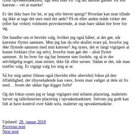
fylde opvaskemaskinen, lige som man vil. Og det samme gælder for ens
kæreste – vel at mærke!
Er det ikke bare for let, er jeg ofte blevet spurgt? Hvordan kan man tillade
sig ikke at tage det sure med det søde? På en eller anden måde virker det
(eller har virket) voldsomt provokerende, at man bare sådan bor hver for
sig.
Det handler om et bevidst valg, hvilket jeg også håber, at det gør, når
kærester flytter sammen. Men jeg har da ofte skullet svare på, hvorfor jeg
ikke
flyttede sammen med min kæreste? Jeg synes, det er langt vigtigere at
kunne forklare (for sig selv), hvorfor man gør det – altså flytter
sammen. At bo hver for sig har bestemt sine fordele, og så er der
selvfølgelig noget, man mister, ikke får eller savner. Sådan er det, når man
træffer valg. Et vigtigt valg for mig at se.
Så for mig sætter filmen også (bevidst eller ubevidst) fokus på den
tilfældighed, det tilsyneladende kan være, hvem man vælger at dele sit liv
med… hvem der sådan lige kigger forbi!
Og det fokus synes jeg er langt vigtigere end sofaens placering, maleriets
farver og tallerknernes placering i opvaskemaskinen. Selvom jeg godt kan
lidt at have kontrol over både sofa, malerier og opvaskemaskine.
Updated:
28. januar 2018
Post
Previous post
Next post