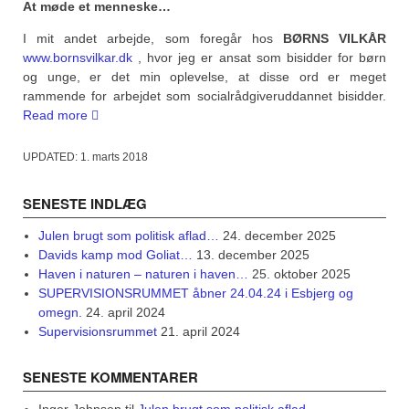
At møde et menneske…
I mit andet arbejde, som foregår hos
BØRNS VILKÅR
www.bornsvilkar.dk
, hvor jeg er ansat som bisidder for børn
og unge, er det min oplevelse, at disse ord er meget
rammende for arbejdet som socialrådgiveruddannet bisidder.
“Fra
Read more
socialrådgiver
til
UPDATED:
1. marts 2018
sagsbehandler?
Et
SENESTE INDLÆG
spørgsmål
om
Julen brugt som politisk aflad…
24. december 2025
menneskelighed?”
Davids kamp mod Goliat…
13. december 2025
Haven i naturen – naturen i haven…
25. oktober 2025
SUPERVISIONSRUMMET åbner 24.04.24 i Esbjerg og
omegn.
24. april 2024
Supervisionsrummet
21. april 2024
SENESTE KOMMENTARER