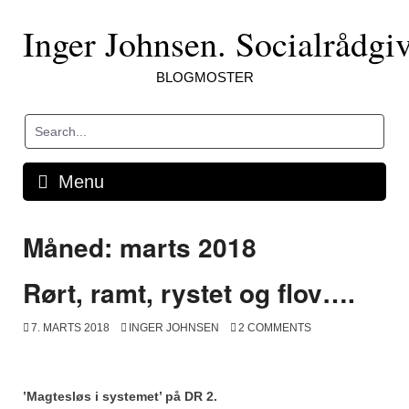
Skip
to
Inger Johnsen. Socialrådgi
content
BLOGMOSTER
Menu
Måned:
marts 2018
Rørt, ramt, rystet og flov….
7. MARTS 2018
INGER JOHNSEN
2 COMMENTS
’Magtesløs i systemet’ på DR 2.