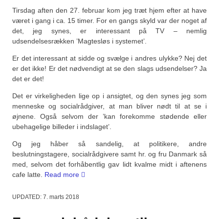
Tirsdag aften den 27. februar kom jeg træt hjem efter at have
været i gang i ca. 15 timer. For en gangs skyld var der noget af
det, jeg synes, er interessant på TV – nemlig
udsendelsesrækken ’Magtesløs i systemet’.
Er det interessant at sidde og svælge i andres ulykke? Nej det
er det ikke! Er det nødvendigt at se den slags udsendelser? Ja
det er det!
Det er virkeligheden lige op i ansigtet, og den synes jeg som
menneske og socialrådgiver, at man bliver nødt til at se i
øjnene. Også selvom der ’kan forekomme stødende eller
ubehagelige billeder i indslaget’.
Og jeg håber så sandelig, at politikere, andre
beslutningstagere, socialrådgivere samt hr. og fru Danmark så
med, selvom det forhåbentlig gav lidt kvalme midt i aftenens
“Rørt,
cafe latte.
Read more
ramt,
rystet
UPDATED:
7. marts 2018
og
flov….”