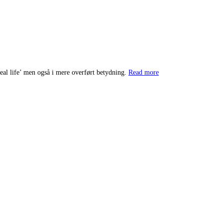
“Agurketid
eal life’ men også i mere overført betydning.
Read more
…
også
på
Blogmoster”