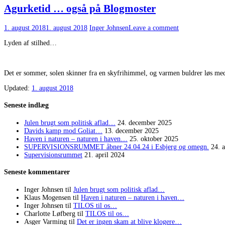
Agurketid … også på Blogmoster
1. august 2018
1. august 2018
Inger Johnsen
Leave a comment
Lyden af stilhed…
Det er sommer, solen skinner fra en skyfrihimmel, og varmen buldrer løs med
Updated:
1. august 2018
Seneste indlæg
Julen brugt som politisk aflad…
24. december 2025
Davids kamp mod Goliat…
13. december 2025
Haven i naturen – naturen i haven…
25. oktober 2025
SUPERVISIONSRUMMET åbner 24.04.24 i Esbjerg og omegn.
24. 
Supervisionsrummet
21. april 2024
Seneste kommentarer
Inger Johnsen
til
Julen brugt som politisk aflad…
Klaus Mogensen
til
Haven i naturen – naturen i haven…
Inger Johnsen
til
TILOS til os…
Charlotte Løfberg
til
TILOS til os…
Asger Varming
til
Det er ingen skam at blive klogere…