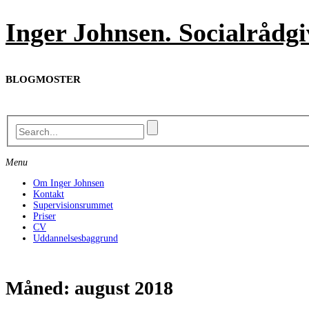
Skip
Inger Johnsen. Socialrådg
to
content
BLOGMOSTER
Menu
Om Inger Johnsen
Kontakt
Supervisionsrummet
Priser
CV
Uddannelsesbaggrund
Måned:
august 2018