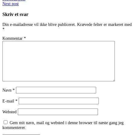
Post
Next post
navigation
Skriv et svar
Din e-mailadresse vil ikke blive publiceret.
Krævede felter er markeret med
*
Kommentar
*
Navn
*
E-mail
*
Websted
Gem mit navn, mail og websted i denne browser til næste gang jeg
kommenterer.