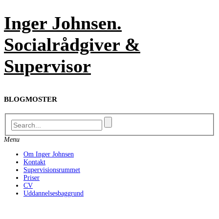
Skip
Inger Johnsen.
to
content
Socialrådgiver &
Supervisor
BLOGMOSTER
Menu
Om Inger Johnsen
Kontakt
Supervisionsrummet
Priser
CV
Uddannelsesbaggrund