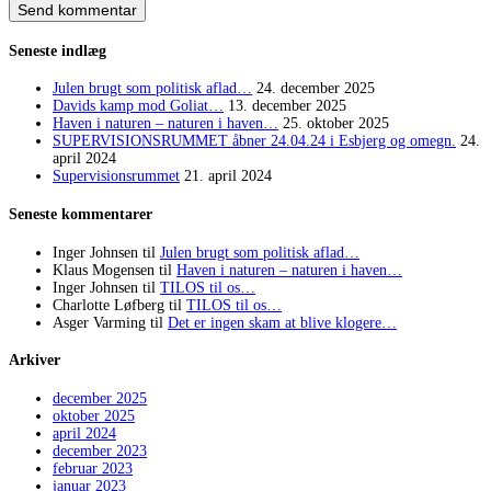
Seneste indlæg
Julen brugt som politisk aflad…
24. december 2025
Davids kamp mod Goliat…
13. december 2025
Haven i naturen – naturen i haven…
25. oktober 2025
SUPERVISIONSRUMMET åbner 24.04.24 i Esbjerg og omegn.
24.
april 2024
Supervisionsrummet
21. april 2024
Seneste kommentarer
Inger Johnsen
til
Julen brugt som politisk aflad…
Klaus Mogensen
til
Haven i naturen – naturen i haven…
Inger Johnsen
til
TILOS til os…
Charlotte Løfberg
til
TILOS til os…
Asger Varming
til
Det er ingen skam at blive klogere…
Arkiver
december 2025
oktober 2025
april 2024
december 2023
februar 2023
januar 2023