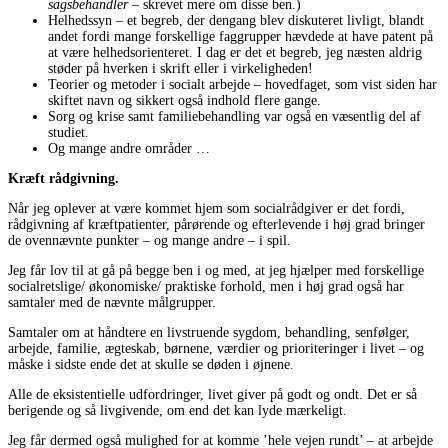
sagsbehandler
– skrevet mere om disse ben.)
Helhedssyn – et begreb, der dengang blev diskuteret livligt, blandt
andet fordi mange forskellige faggrupper hævdede at have patent på
at være helhedsorienteret. I dag er det et begreb, jeg næsten aldrig
støder på hverken i skrift eller i virkeligheden!
Teorier og metoder i socialt arbejde – hovedfaget, som vist siden har
skiftet navn og sikkert også indhold flere gange.
Sorg og krise samt familiebehandling var også en væsentlig del af
studiet.
Og mange andre områder …
Kræft rådgivning.
Når jeg oplever at være kommet hjem som socialrådgiver er det fordi,
rådgivning af kræftpatienter, pårørende og efterlevende i høj grad bringer
de ovennævnte punkter – og mange andre – i spil.
Jeg får lov til at gå på begge ben i og med, at jeg hjælper med forskellige
socialretslige/ økonomiske/ praktiske forhold, men i høj grad også har
samtaler med de nævnte målgrupper.
Samtaler om at håndtere en livstruende sygdom, behandling, senfølger,
arbejde, familie, ægteskab, børnene, værdier og prioriteringer i livet – og
måske i sidste ende det at skulle se døden i øjnene.
Alle de eksistentielle udfordringer, livet giver på godt og ondt. Det er så
berigende og så livgivende, om end det kan lyde mærkeligt.
Jeg får dermed også mulighed for at komme ’hele vejen rundt’ – at arbejde