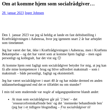
Om at komme hjem som socialrådgiver…
28. januar 2023
Inger Johnsen
Den 1. januar 2023 var jeg så heldig at lande en fast deltidsstilling i
Kræftrådgivningen i Aabenraa, hvor jeg igennem snart 2 år har arbejdet
som timelønnet.
Jeg har været der før, ikke i Kræftrådgivningen i Aabenraa, men i Kræftens
Bekæmpelse – og det har været som at komme hjem fagligt – men også
personligt og kollegialt, har det vist sig 🙂
At komme hjem rent fagligt som socialrådgiver betyder for mig, at jeg kan
få alle mine kompetencer i brug og blive udfordret maksimalt – som i
maksimalt – både personligt, fagligt og eksistentielt.
Jeg har været socialrådgiver i snart 40 år og har måske dermed en anden
uddannelsesbaggrund end det er tilfældet nu om stunder?
I min tid som studerende var
nogle
af udgangspunkterne blandt andet:
At man som socialrådgiver går på ’2 ben’ – det
’ressourcefremskaffende ben’ og det ’menneske behandlende ben’
(jeg har i et tidligere blogindlæg –
Fra socialrådgiver til