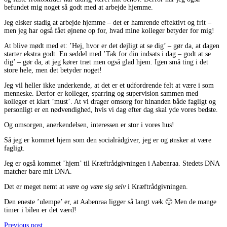
befundet mig noget så godt med at arbejde hjemme.
Jeg elsker stadig at arbejde hjemme – det er hamrende effektivt og frit –
men jeg har også fået øjnene op for, hvad mine kolleger betyder for mig!
At blive mødt med et: ’Hej, hvor er det dejligt at se dig’ – gør da, at dagen
starter ekstra godt. En seddel med ’Tak for din indsats i dag – godt at se
dig’ – gør da, at jeg kører træt men også glad hjem. Igen små ting i det
store hele, men det betyder noget!
Jeg vil heller ikke underkende, at det er et udfordrende felt at være i som
menneske. Derfor er kolleger, sparring og supervision sammen med
kolleger et klart ’must’. At vi drager omsorg for hinanden både fagligt og
personligt er en nødvendighed, hvis vi dag efter dag skal yde vores bedste.
Og omsorgen, anerkendelsen, interessen er stor i vores hus!
Så jeg er kommet hjem som den socialrådgiver, jeg er og ønsker at være
fagligt.
Jeg er også kommet ’hjem’ til Kræftrådgivningen i Aabenraa. Stedets DNA
matcher bare mit DNA.
Det er meget nemt at
være og være sig selv
i Kræftrådgivningen.
Den eneste ’ulempe’ er, at Aabenraa ligger så langt væk 🙂 Men de mange
timer i bilen er det værd!
Previous post