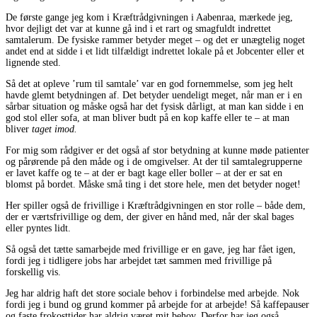
De første gange jeg kom i Kræftrådgivningen i Aabenraa, mærkede jeg,
hvor dejligt det var at kunne gå ind i et rart og smagfuldt indrettet
samtalerum. De fysiske rammer betyder meget – og det er unægtelig noget
andet end at sidde i et lidt tilfældigt indrettet lokale på et Jobcenter eller et
lignende sted.
Så det at opleve ’rum til samtale’ var en god fornemmelse, som jeg helt
havde glemt betydningen af. Det betyder uendeligt meget, når man er i en
sårbar situation og måske også har det fysisk dårligt, at man kan sidde i en
god stol eller sofa, at man bliver budt på en kop kaffe eller te – at man
bliver
taget imod.
For mig som rådgiver er det også af stor betydning at kunne møde patienter
og pårørende på den måde og i de omgivelser. At der til samtalegrupperne
er lavet kaffe og te – at der er bagt kage eller boller – at der er sat en
blomst på bordet. Måske små ting i det store hele, men det betyder noget!
Her spiller også de frivillige i Kræftrådgivningen en stor rolle – både dem,
der er værtsfrivillige og dem, der giver en hånd med, når der skal bages
eller pyntes lidt.
Så også det tætte samarbejde med frivillige er en gave, jeg har fået igen,
fordi jeg i tidligere jobs har arbejdet tæt sammen med frivillige på
forskellig vis.
Jeg har aldrig haft det store sociale behov i forbindelse med arbejde. Nok
fordi jeg i bund og grund kommer på arbejde for at arbejde! Så kaffepauser
og faste frokosttider har aldrig været mit behov. Derfor har jeg også