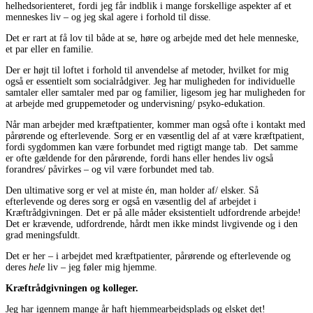
helhedsorienteret, fordi jeg får indblik i mange forskellige aspekter af et
menneskes liv – og jeg skal agere i forhold til disse.
Det er rart at få lov til både at se, høre og arbejde med det hele menneske,
et par eller en familie.
Der er højt til loftet i forhold til anvendelse af metoder, hvilket for mig
også er essentielt som socialrådgiver. Jeg har muligheden for individuelle
samtaler eller samtaler med par og familier, ligesom jeg har muligheden for
at arbejde med gruppemetoder og undervisning/ psyko-edukation.
Når man arbejder med kræftpatienter, kommer man også ofte i kontakt med
pårørende og efterlevende. Sorg er en væsentlig del af at være kræftpatient,
fordi sygdommen kan være forbundet med rigtigt mange tab. Det samme
er ofte gældende for den pårørende, fordi hans eller hendes liv også
forandres/ påvirkes – og vil være forbundet med tab.
Den ultimative sorg er vel at miste én, man holder af/ elsker. Så
efterlevende og deres sorg er også en væsentlig del af arbejdet i
Kræftrådgivningen. Det er på alle måder eksistentielt udfordrende arbejde!
Det er krævende, udfordrende, hårdt men ikke mindst livgivende og i den
grad meningsfuldt.
Det er her – i arbejdet med kræftpatienter, pårørende og efterlevende og
deres
hele
liv – jeg føler mig hjemme.
Kræftrådgivningen og kolleger.
Jeg har igennem mange år haft hjemmearbejdsplads og elsket det!